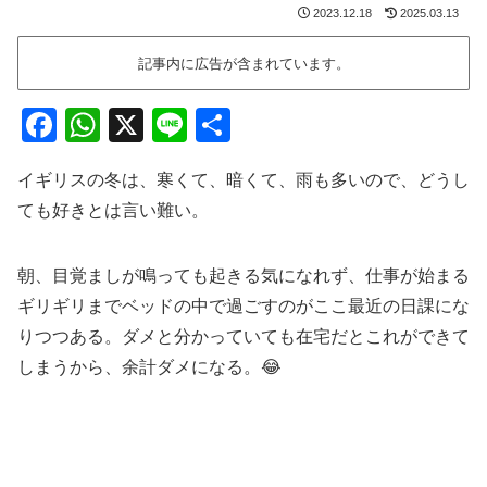
2023.12.18
2025.03.13
記事内に広告が含まれています。
F
W
X
Li
共
a
h
n
有
イギリスの冬は、寒くて、暗くて、雨も多いので、どうし
c
at
e
ても好きとは言い難い。
e
s
b
A
朝、目覚ましが鳴っても起きる気になれず、仕事が始まる
o
p
ギリギリまでベッドの中で過ごすのがここ最近の日課にな
o
p
りつつある。ダメと分かっていても在宅だとこれができて
k
しまうから、余計ダメになる。😂