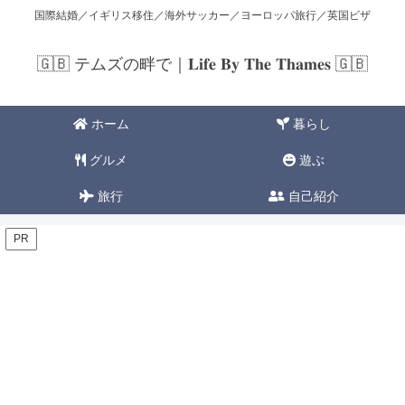
国際結婚／イギリス移住／海外サッカー／ヨーロッパ旅行／英国ビザ
🇬🇧 テムズの畔で｜𝐋𝐢𝐟𝐞 𝐁𝐲 𝐓𝐡𝐞 𝐓𝐡𝐚𝐦𝐞𝐬 🇬🇧
ホーム
暮らし
グルメ
遊ぶ
旅行
自己紹介
PR