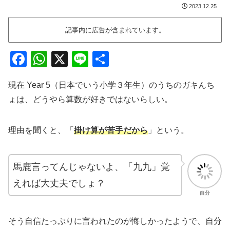
2023.12.25
記事内に広告が含まれています。
F
W
X
Li
共
a
h
n
有
現在 Year 5（日本でいう小学３年生）のうちのガキんち
c
at
e
ょは、どうやら算数が好きではないらしい。
e
s
b
A
理由を聞くと、「
掛け算が苦手だから
」という。
o
p
o
p
馬鹿言ってんじゃないよ、「九九」覚
k
えれば大丈夫でしょ？
自分
そう自信たっぷりに言われたのが悔しかったようで、自分