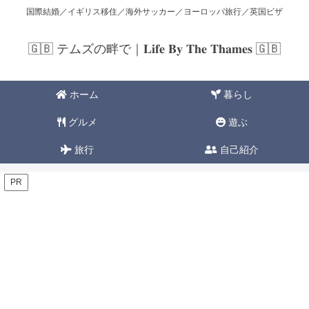
国際結婚／イギリス移住／海外サッカー／ヨーロッパ旅行／英国ビザ
🇬🇧 テムズの畔で｜𝐋𝐢𝐟𝐞 𝐁𝐲 𝐓𝐡𝐞 𝐓𝐡𝐚𝐦𝐞𝐬 🇬🇧
ホーム
暮らし
グルメ
遊ぶ
旅行
自己紹介
PR