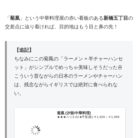
「
菊凰
」という中華料理屋の赤い看板のある
新橋五丁目
の
交差点に辿り着ければ、目的地はもう目と鼻の先！
【追記】
ちなみにこの菊鳳の「ラーメン + 半チャーハンセ
ット」がシンプルでめっちゃ美味しそうだった🍜
こういう昔ながらの日本のラーメンやチャーハン
は、残念ながらイギリスでは絶対に食べられな
い。
菊凰 (汐留/中華料理)
★★★☆☆3.43 ■予算(夜):￥1,000～￥1,999