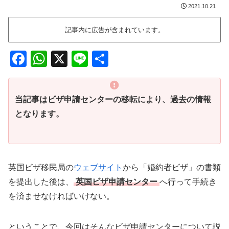
2021.10.21
記事内に広告が含まれています。
F
W
X
Li
共
a
h
n
有
c
at
e
当記事はビザ申請センターの移転により、過去の情報
e
s
となります。
b
A
o
p
o
p
英国ビザ移民局の
ウェブサイト
から「婚約者ビザ」の書類
k
を提出した後は、
英国ビザ申請センター
へ行って手続き
を済ませなければいけない。
ということで、今回はそんなビザ申請センターについて説