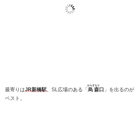
からすもり
最寄りは
JR新橋駅
。SL広場のある「
烏森
口
」を出るのが
ベスト。