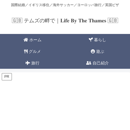
国際結婚／イギリス移住／海外サッカー／ヨーロッパ旅行／英国ビザ
🇬🇧 テムズの畔で｜𝐋𝐢𝐟𝐞 𝐁𝐲 𝐓𝐡𝐞 𝐓𝐡𝐚𝐦𝐞𝐬 🇬🇧
ホーム
暮らし
グルメ
遊ぶ
旅行
自己紹介
PR