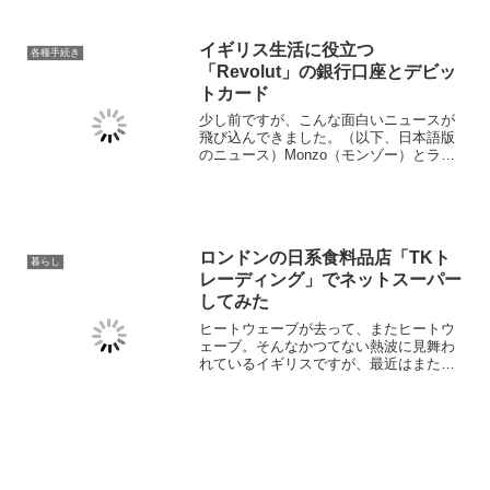
イギリス生活に役立つ
各種手続き
「Revolut」の銀行口座とデビッ
トカード
少し前ですが、こんな面白いニュースが
飛び込んできました。（以下、日本語版
のニュース）Monzo（モンゾー）とライ
バル関係にあるイギリスのネット銀行大
手 Revolut （レボリュート）が、正式に
イギリスの銀行免許における制限を解除
されたとの...
ロンドンの日系食料品店「TKト
暮らし
レーディング」でネットスーパー
してみた
ヒートウェーブが去って、またヒートウ
ェーブ。そんなかつてない熱波に見舞わ
れているイギリスですが、最近はまた暑
さが戻って来つつあって料理をする気に
もならず、かといってスーパーのレンチ
ン食品にもそろそろ飽きてきたところ。
〝やっぱり日本食が食べた...