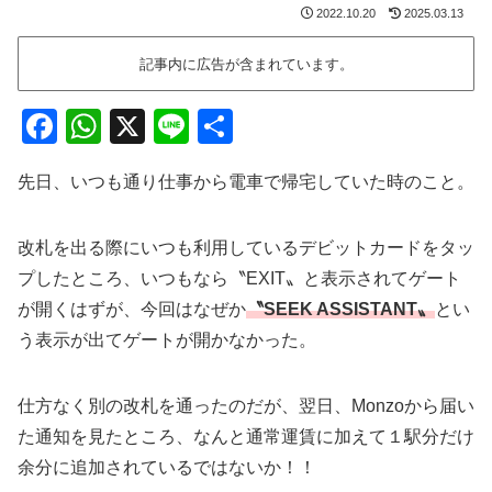
2022.10.20
2025.03.13
記事内に広告が含まれています。
F
W
X
Li
共
a
h
n
有
先日、いつも通り仕事から電車で帰宅していた時のこと。
c
at
e
e
s
改札を出る際にいつも利用しているデビットカードをタッ
b
A
プしたところ、いつもなら〝EXIT〟と表示されてゲート
o
p
が開くはずが、今回はなぜか
〝SEEK ASSISTANT〟
とい
o
p
う表示が出てゲートが開かなかった。
k
仕方なく別の改札を通ったのだが、翌日、Monzoから届い
た通知を見たところ、なんと通常運賃に加えて１駅分だけ
余分に追加されているではないか！！