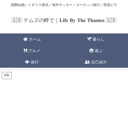
国際結婚／イギリス移住／海外サッカー／ヨーロッパ旅行／英国ビザ
🇬🇧 テムズの畔で｜𝐋𝐢𝐟𝐞 𝐁𝐲 𝐓𝐡𝐞 𝐓𝐡𝐚𝐦𝐞𝐬 🇬🇧
ホーム
暮らし
グルメ
遊ぶ
旅行
自己紹介
PR