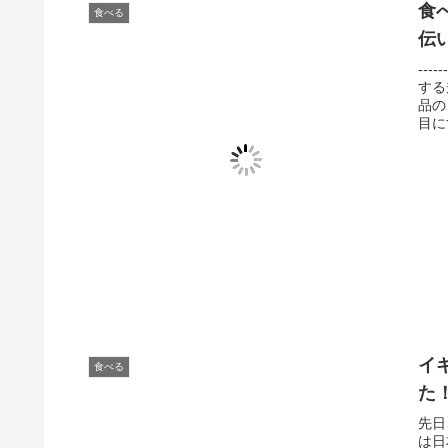
食
食べる
伝
--
する
品の
目に
イ
食べる
た
先日
は日