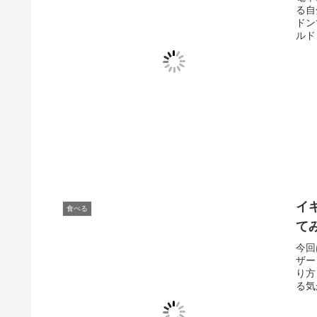
る自
ドンで
ルド
イギ
食べる
て
今回
ザー
り方
る気