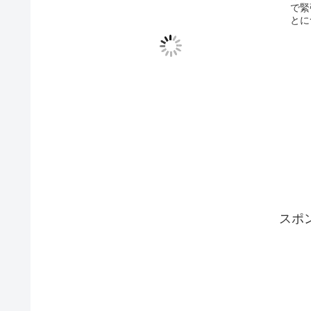
で緊
とに
スポ