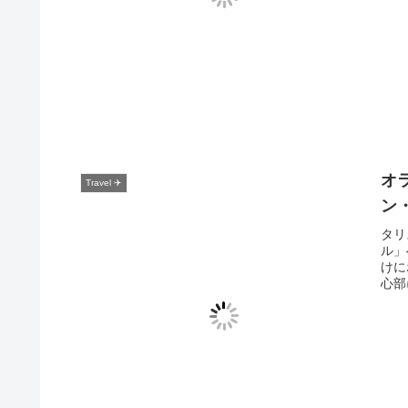
オ
Travel ✈️
ン
タリ
ル」
けに
心部に