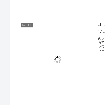
オ
Travel ✈️
ッ
街歩
ろで
プワ
ファ