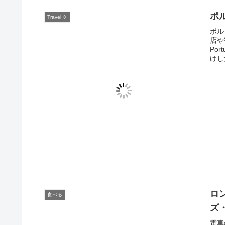
ポ
Travel ✈️
ポル
店や
Por
けし
ロ
食べる
ズ
電車