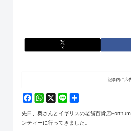
X
記事内に広
F
W
X
Li
共
a
h
n
有
先日、奥さんとイギリスの老舗百貨店Fortnum
c
at
e
ンティーに行ってきました。
e
s