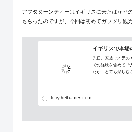
b
A
o
p
アフタヌーンティーはイギリスに来たばかり
o
p
もらったのですが、今回は初めてガッツリ観
k
イギリスで本場
先日、家族で地元の
での経験を含めて〝
たが、とても楽しむ
いきたい。英国文化「
lifebythethames.com