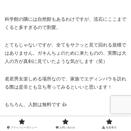
科学館の隣には自然館もあるわけですが、流石にここまで
くると多すぎるので割愛。
とてもじゃないですが、全てをサクッと見て回れる規模で
はありません。ガキんちょのために来たものの、実際は大
人の方が真剣に見ていたような気がします（笑）
老若男女楽しめる場所なので、家族でエディンバラを訪れ
る際は是非とも立ち寄ってみるといいと思います！
もちろん、入館は無料です 👍
スコットランド国立博物館
プライバシーポリシー
お問い合わせ
免責事項