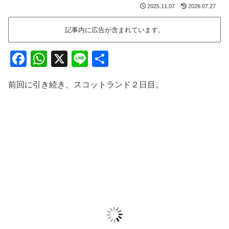
2025.11.07
2026.07.27
記事内に広告が含まれています。
F
W
X
Li
共
a
h
n
有
前回に引き続き、スコットランド２日目。
c
at
e
e
s
b
A
o
p
o
p
k