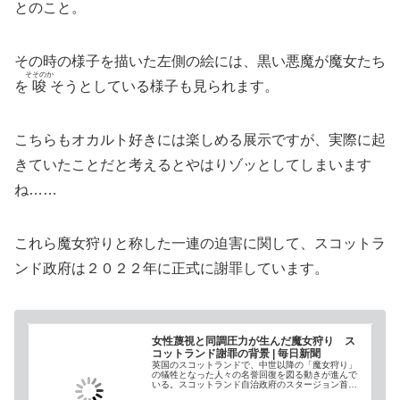
とのこと。
その時の様子を描いた左側の絵には、黒い悪魔が魔女たち
そそのか
を
唆
そうとしている様子も見られます。
こちらもオカルト好きには楽しめる展示ですが、実際に起
きていたことだと考えるとやはりゾッとしてしまいます
ね……
これら魔女狩りと称した一連の迫害に関して、スコットラ
ンド政府は２０２２年に正式に謝罪しています。
女性蔑視と同調圧力が生んだ魔女狩り ス
コットランド謝罪の背景 | 毎日新聞
英国のスコットランドで、中世以降の「魔女狩り」
の犠牲となった人々の名誉回復を図る動きが進んで
いる。スコットランド自治政府のスタージョン首相
は今年3月、議会で正式に謝罪した。何が起きている