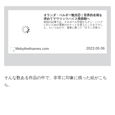
オランダ・ベルギー観光②｜世界的名画を
求めてマウリッツハイス美術館へ
前回の記事では、スキポール空港からデン・ハーグ
に行くための電車のチケットを買うところまででし
た。というわけで、電車に乗って〝オランダ第３の
都市〟デン・ハーグへ向かっていきます！スキポー
ル空港からデン・ハーグへ空港から美術館の最寄り
のデン・ハ...
2023.05.06
lifebythethames.com
そんな数ある作品の中で、非常に印象に残った絵がこち
ら。