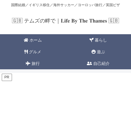
国際結婚／イギリス移住／海外サッカー／ヨーロッパ旅行／英国ビザ
🇬🇧 テムズの畔で｜𝐋𝐢𝐟𝐞 𝐁𝐲 𝐓𝐡𝐞 𝐓𝐡𝐚𝐦𝐞𝐬 🇬🇧
ホーム
暮らし
グルメ
遊ぶ
旅行
自己紹介
PR