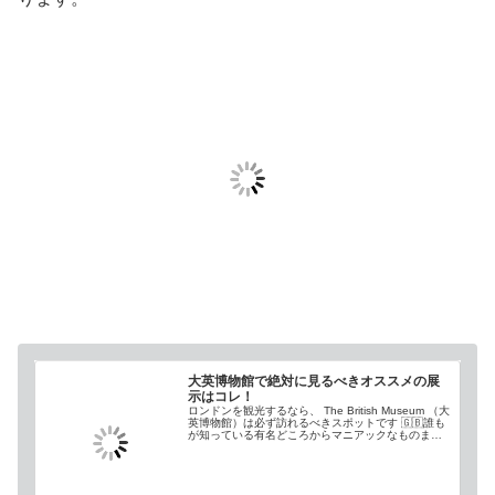
大英博物館で絶対に見るべきオススメの展
示はコレ！
ロンドンを観光するなら、 The British Museum （大
英博物館）は必ず訪れるべきスポットです 🇬🇧誰も
が知っている有名どころからマニアックなものま
で、世界中から集められたお宝を間近で見ることが
でき、老若男女、誰でも楽しめる場所...