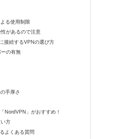
による使用制限
険性があるので注意
に接続するVPNの選び方
バーの有無
トの手厚さ
「NordVPN」がおすすめ！
使い方
するよくある質問