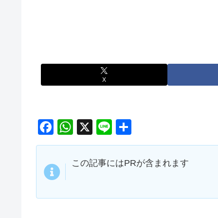
X
F
W
X
Li
共
a
h
n
有
c
at
e
この記事にはPRが含まれます
e
s
b
A
o
p