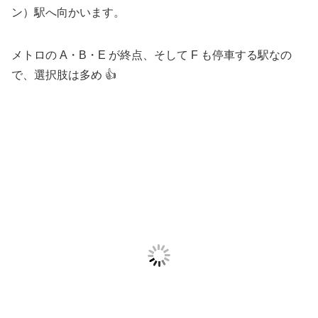
ン）駅へ向かいます。
メトロの A・B・E が終点、そして F も停車する駅なの
で、選択肢は多め 👍