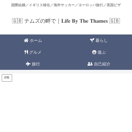
国際結婚／イギリス移住／海外サッカー／ヨーロッパ旅行／英国ビザ
🇬🇧 テムズの畔で｜𝐋𝐢𝐟𝐞 𝐁𝐲 𝐓𝐡𝐞 𝐓𝐡𝐚𝐦𝐞𝐬 🇬🇧
ホーム
暮らし
グルメ
遊ぶ
旅行
自己紹介
PR