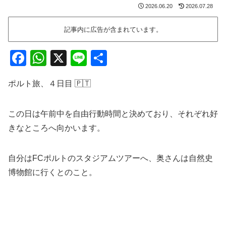
2026.06.20
2026.07.28
記事内に広告が含まれています。
F
W
X
Li
共
a
h
n
有
ポルト旅、４日目 🇵🇹
c
at
e
e
s
この日は午前中を自由行動時間と決めており、それぞれ好
b
A
きなところへ向かいます。
o
p
o
p
自分はFCポルトのスタジアムツアーへ、奥さんは自然史
k
博物館に行くとのこと。