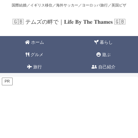
国際結婚／イギリス移住／海外サッカー／ヨーロッパ旅行／英国ビザ
🇬🇧 テムズの畔で｜𝐋𝐢𝐟𝐞 𝐁𝐲 𝐓𝐡𝐞 𝐓𝐡𝐚𝐦𝐞𝐬 🇬🇧
ホーム
暮らし
グルメ
遊ぶ
旅行
自己紹介
PR