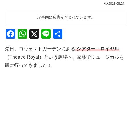
2025.08.24
記事内に広告が含まれています。
F
W
X
Li
共
a
h
n
有
先日、コヴェントガーデンにある
シアター・ロイヤル
c
at
e
（Theatre Royal）という劇場へ、家族でミュージカルを
e
s
観に行ってきました！
b
A
o
p
o
p
k