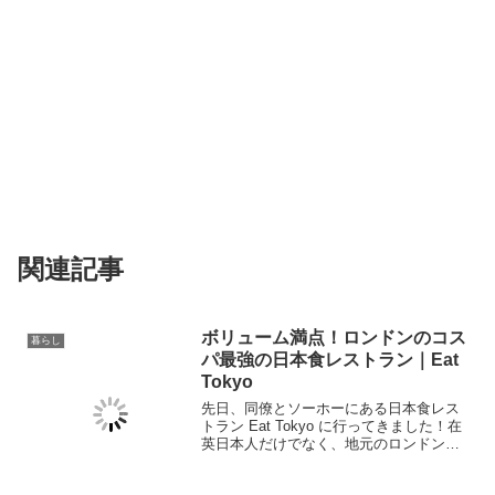
関連記事
ボリューム満点！ロンドンのコス
暮らし
パ最強の日本食レストラン｜Eat
Tokyo
先日、同僚とソーホーにある日本食レス
トラン Eat Tokyo に行ってきました！在
英日本人だけでなく、地元のロンドンっ
子にも愛されるこの日本食チェーンはソ
ーホーを中心にお店を構えており、夕方