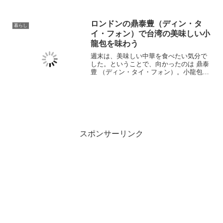
になるとよく行列ができている人気のお
店です！富士...
ロンドンの鼎泰豊（ディン・タ
暮らし
イ・フォン）で台湾の美味しい小
龍包を味わう
週末は、美味しい中華を食べたい気分で
した。ということで、向かったのは 鼎泰
豊 （ディン・タイ・フォン）。小龍包で
有名な、美味しい台湾レストランです
🇹🇼日本では髙島屋に入っているので行
ったことがある人も多いかもしれませ
ん。コヴェントガーデン...
スポンサーリンク